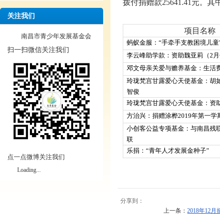
拨付捐赠款
25641.41
元。其
关注我们
项目名称
南昌市青少年发展基金会
蚂蚁金服：“手牵手支教困境儿童
扫一扫微信关注我们
李云峰助学款：资助魏亚莉（2月
邓文母亲关爱与赡养基金：生活
玲珑梵宫甘露爱心天使基金：胡
智俊
玲珑梵宫甘露爱心天使基金：资
方治兴：捐赠涂桦2019年第一学
小创客公益专项基金：与南昌残
联
乐捐：“青年人才发展金种子”
点一点微博关注我们
Loading...
分享到：
上一条：
2018年1