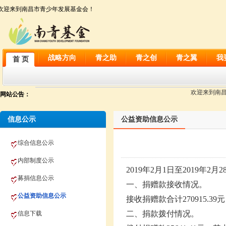
欢迎来到南昌市青少年发展基金会！
战略方向
青之助
青之创
青之翼
我
首 页
欢迎来到南昌市
网站公告：
信息公示
公益资助信息公示
综合信息公示
内部制度公示
2019年
2
月
1日至2019年
2
月
2
募捐信息公示
一、捐赠款接收情况。
公益资助信息公示
接收捐赠款合计
270915.39
元
二、捐款拨付情况。
信息下载