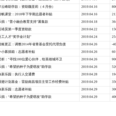
李云峰助学款：资助魏亚莉（４月份）
2019.04.16
80
青帆课堂：2018年下学期志愿者补贴
2019.04.16
21
乐捐：“普小融合教育支持”募集款
2019.04.18
36
万靖昊第一季度资助款
2019.04.22
15
社工人才“奖学金计划”
2019.04.24
25
错账更正：调整2014年省青基会受托代理负债
2019.04.26
-4
小小募捐箱：志愿者补贴
2019.04.26
60
灵析：“寻找100位爱心伙伴，给英雄城环卫
2019.04.26
90
乐捐：“希望的种子为爱萌发”助学款
2019.04.26
52
焕新乐园：执行人交通费
2019.04.28
19
展翅计划基金：雷励南昌项目主管工作经费补贴
2019.04.29
35
焕新乐园：志愿者补贴
2019.04.29
30
乐捐：“希望的种子为爱萌发”助学款
2019.04.29
40