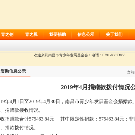
青之创
青之翼
我要捐助
信息公示
关于我们
欢迎来到南昌市青少年发展基金会！电话：0791-83853863
益资助信息公示
当前
2019年4月捐赠款拨付情况
019年
4
月
1日至2019年
4
月
3
0
日，南昌市青少年发展基金会捐赠款
、捐赠款接收情况。
收捐赠款合计
575463.84
元
。其中限定性捐款：
575463.84
元；非
、捐款拨付情况。