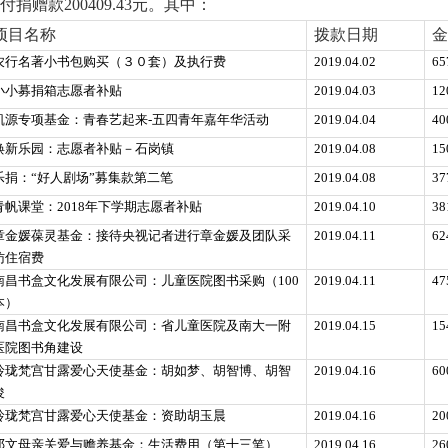
付捐赠款
200409.43
元。其中：
项目名称
拨款日期
金
农行名著小书包购买（３０套）及执行费
2019.04.02
65
小小募捐箱志愿者补贴
2019.04.03
12
凯源专项基金：青春艺起来-五四青年嘉年华活动
2019.04.04
40
焕新乐园：志愿者补贴－石岗镇
2019.04.08
15
乐捐：“好人剧场”募集款第二笔
2019.04.08
37
青帆课堂：2018年下学期志愿者补贴
2019.04.10
38
章金媛葆灵基金：接待央视记者进行章金媛及团队采
2019.04.11
62
访住宿费
南昌书盒文化发展有限公司：儿童医院图书采购（100
2019.04.11
47
本）
南昌书盒文化发展有限公司：省儿童医院及南大一附
2019.04.15
15
医院图书角建设
玲珑梵宫甘露爱心天使基金：胡如梦、胡智博、胡智
2019.04.16
60
俊
玲珑梵宫甘露爱心天使基金：资助胡玉晨
2019.04.16
20
邓文母亲关爱与赡养基金：生活费用（第十三笔）
2019.04.16
26