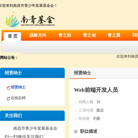
欢迎来到南昌市青少年发展基金会！
战略方向
青之助
青之创
青之翼
我
首 页
欢迎来到南昌市
网站公告：
招贤纳士
招贤纳士
招贤纳士
Web前端开发人员
在线应聘
招聘人数
10
工资待遇
面议
关注我们
有效期
不限
南昌市青少年发展基金会
职位描述
扫一扫微信关注我们