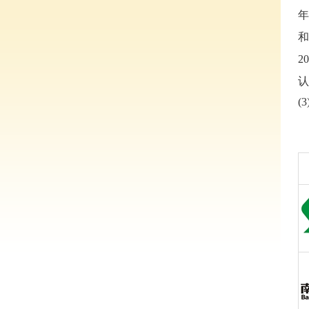
年
和
2
认
(