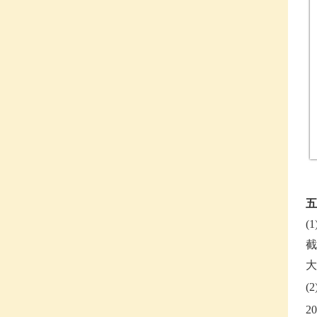
五
(
截
大
(
2