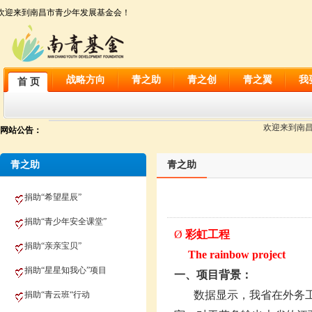
欢迎来到南昌市青少年发展基金会！
战略方向
青之助
青之创
青之翼
我
首 页
欢迎来到南昌市
网站公告：
青之助
青之助
捐助“希望星辰”
捐助“青少年安全课堂”
Ø
彩虹工程
捐助“亲亲宝贝”
The rainbow project
捐助“星星知我心”项目
一、项目背景：
数据显示，我省在外务工
捐助“青云班“行动