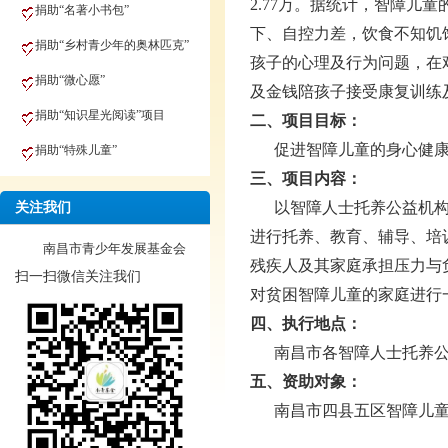
2.77万。据统计，智障儿
捐助“名著小书包”
下、自控力差，饮食不知饥
捐助“乡村青少年的奥林匹克”
孩子的心理及行为问题，在
捐助“微心愿”
及金钱陪孩子接受康复训练
捐助“知识星光阅读”项目
二、项目目标：
促进智障儿童的身心健
捐助“特殊儿童”
三、项目内容：
以智障人士托养公益机构
关注我们
进行托养、教育、辅导、培
南昌市青少年发展基金会
残疾人及其家庭承担压力与
扫一扫微信关注我们
对贫困智障儿童的家庭进行
四、执行地点：
南昌市各智障人士托养
五、资助对象：
南昌市四县五区智障儿