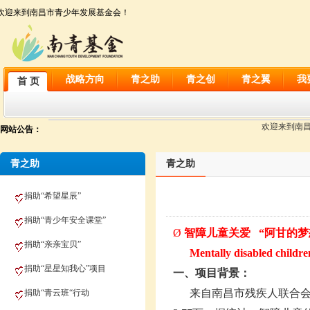
欢迎来到南昌市青少年发展基金会！
战略方向
青之助
青之创
青之翼
我
首 页
欢迎来到南昌市
网站公告：
青之助
青之助
捐助“希望星辰”
捐助“青少年安全课堂”
Ø
智障儿童关爱
“阿甘的梦
捐助“亲亲宝贝”
Mentally disabled childre
捐助“星星知我心”项目
一、项目背景：
来自南昌市残疾人联合
捐助“青云班“行动