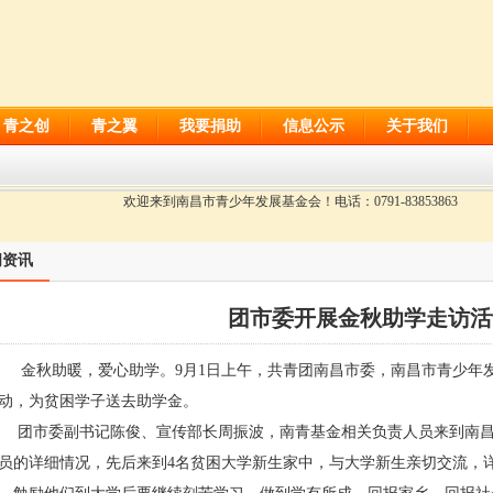
青之创
青之翼
我要捐助
信息公示
关于我们
欢迎来到南昌市青少年发展基金会！电话：0791-83853863
闻资讯
团市委开展金秋助学走访活
金秋助暖，爱心助学。
9
月
1
日上午，共青团南昌市委，南昌市青少年
动，
为贫困学子送去助学金。
团市委副书记陈俊、宣传部长周振波，南青基金相关负责人员来到
南
员的详细情况
，先后来到
4
名贫困大学新生家中，与大学新生亲切交流，