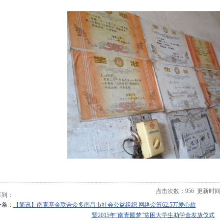
点击次数：
956
更新时间：20
享到：
一条：
【简讯】南青基金联合众多南昌市社会公益组织 网络众筹62.5万爱心款
暨2015年“南青圆梦”贫困大学生助学金发放仪式