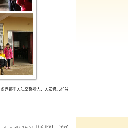
各界都来关注空巢老人、关爱孤儿和贫
16-02-03 09:47:59 【
打印此页
】 【
关闭
】