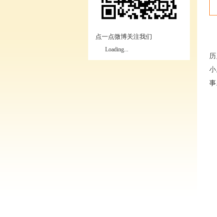
点一点微博关注我们
9
Loading...
历
小
事