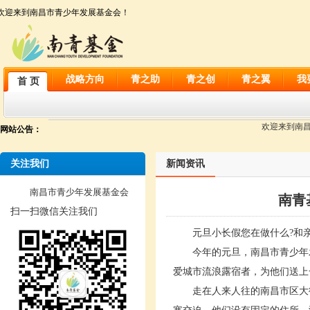
欢迎来到南昌市青少年发展基金会！
战略方向
青之助
青之创
青之翼
我
首 页
欢迎来到南昌市
网站公告：
关注我们
新闻资讯
南昌市青少年发展基金会
南青
扫一扫微信关注我们
元旦小长假您在做什么
?
和
今年的元旦，南昌市青少年
爱城市流浪露宿者，为他们送上
走在人来人往的南昌市区大