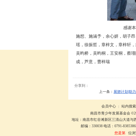
感谢
施想、施涵予，余心妍，胡子昂
瑶，徐振哲，章梓文，章梓轩，
吴昀桥，吴昀桐，王安桐，蔡瑾
成，芦意，曹梓瑞
分享到：
上一条：
展翅计划|助
会员中心
站内搜索
|
南昌市青少年发展基金会 ©20
地址：南昌市红谷滩新区三清山大道与
邮编：330038 电话：0791-8385386
您是第
位浏