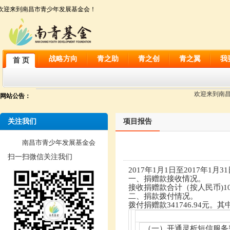
欢迎来到南昌市青少年发展基金会！
战略方向
青之助
青之创
青之翼
我
首 页
欢迎来到南昌市
网站公告：
关注我们
项目报告
南昌市青少年发展基金会
扫一扫微信关注我们
2017
年
1
月
1
日至
2017
年
1
月
31
一、捐赠款接收情况。
接收捐赠款合计（按人民币
)1
二、捐款拨付情况。
拨付捐赠款
341746.94
元。其
（一）开通灵析短信服务