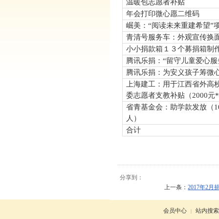
温暖包志愿者补贴
年会打印微心愿二维码
崛美：“阅读未来重建希望”
青清号服务车：外观宣传换
小小捐款箱１３个募捐箱制
腾讯乐捐：“留守儿童爱心服
腾讯乐捐：为安义孩子筹微
上海建工：用于江西省外高
委志愿者支教补贴（
2000
元
省青基金会：助学款发放（
1
人）
合计
分享到：
上一条：
2017年2
会员中心
站内搜索
|