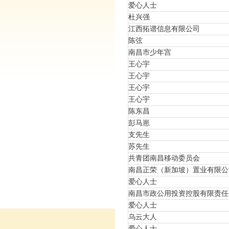
爱心人士
杜兴强
江西拓谱信息有限公司
陈弦
南昌市少年宫
王心宇
王心宇
王心宇
王心宇
陈东昌
彭马崽
支先生
苏先生
共青团南昌移动委员会
南昌正荣（新加坡）置业有限公
爱心人士
南昌市政公用投资控股有限责任
爱心人士
乌云大人
爱心人士