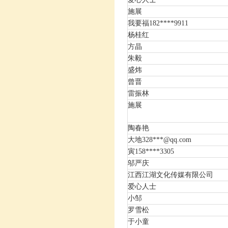
施展
我要福182****9911
杨桂红
方晶
朱毅
盛炜
曾晋
雷振林
施展
陶春艳
大地328***@qq.com
寅158****3305
邬严庆
江西江湖文化传媒有限公司
爱心人士
小邹
罗雪松
于小童