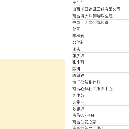
王兰兰
山西旭日建设工程有限公司
南昌博大耳鼻咽喉医院
中国江西网公益频道
曾晋
李梓辉
邹萍莉
杨寅
张少波
张小可
陈川
陈思静
海洋公益跑社群
南昌心航社工服务中心
吴少芬
贡希坤
苏忠波
南昌897电台
南昌仁爱之家
南昌慈善义工协会