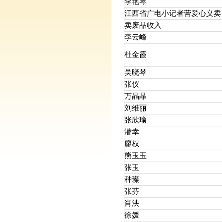
李艳琴
江西省广电小记者营爱心义卖
卖废品收入
李云峰
杜金霞
吴晓琴
张仪
万晶晶
刘维丽
张欣瑜
潜幸
廖权
熊玉玉
张玉
种璨
张芬
肖泱
徐媛