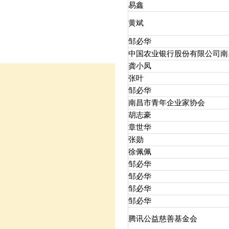
易鑫
黄斌
邹必华
中国农业银行股份有限公司南
龚小凤
张叶
邹必华
南昌市青年企业家协会
胡志豪
章世华
张勋
徐佩佩
邹必华
邹必华
邹必华
邹必华
腾讯公益慈善基金会