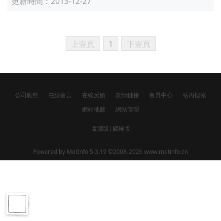
更新時間
：2013-12-27
上壹頁
1
下壹頁
公司動態
在線留言
在線反饋
友情鏈接
會員中心
站內搜索
網站地圖
網站管理
電腦版
|
觸屏版
Powered by
MetInfo 5.3.19
©2008-2026
www.metinfo.cn