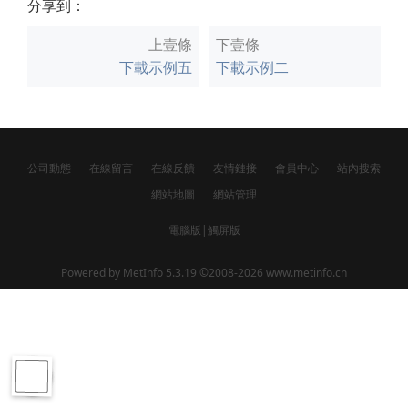
分享到：
上壹條
下壹條
下載示例五
下載示例二
公司動態
在線留言
在線反饋
友情鏈接
會員中心
站內搜索
網站地圖
網站管理
電腦版
|
觸屏版
Powered by
MetInfo 5.3.19
©2008-2026
www.metinfo.cn