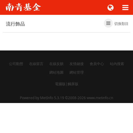
流行飾品
切換類目
公司動態
在線留言
在線反饋
友情鏈接
會員中心
站內搜索
網站地圖
網站管理
電腦版
|
觸屏版
Powered by
MetInfo 5.3.19
©2008-2026
www.metinfo.cn